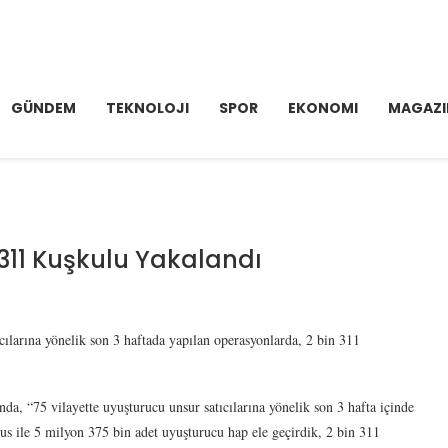
GÜNDEM
TEKNOLOJI
SPOR
EKONOMI
MAGAZI
 311 Kuşkulu Yakalandı
ıcılarına yönelik son 3 haftada yapılan operasyonlarda, 2 bin 311
a, “75 vilayette uyuşturucu unsur satıcılarına yönelik son 3 hafta içinde
s ile 5 milyon 375 bin adet uyuşturucu hap ele geçirdik, 2 bin 311