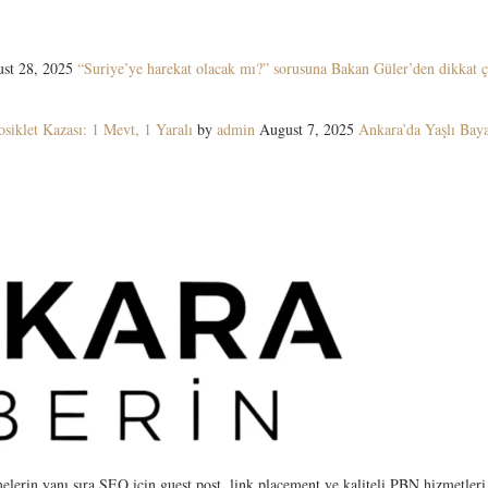
st 28, 2025
“Suriye’ye harekat olacak mı?” sorusuna Bakan Güler’den dikkat ç
siklet Kazası: 1 Mevt, 1 Yaralı
by
admin
August 7, 2025
Ankara’da Yaşlı Ba
elerin yanı sıra SEO için guest post, link placement ve kaliteli PBN hizmetleri 