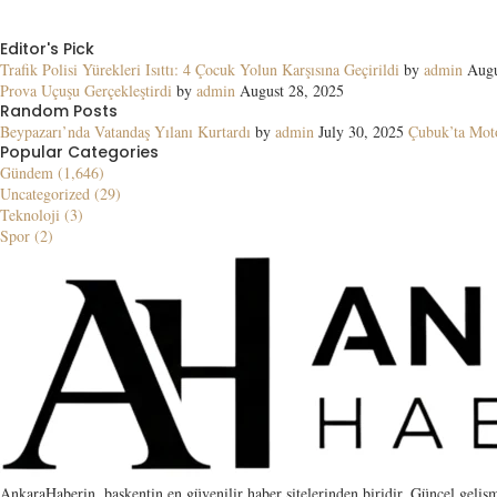
Editor's Pick
Trafik Polisi Yürekleri Isıttı: 4 Çocuk Yolun Karşısına Geçirildi
by
admin
Augu
Prova Uçuşu Gerçekleştirdi
by
admin
August 28, 2025
Random Posts
Beypazarı’nda Vatandaş Yılanı Kurtardı
by
admin
July 30, 2025
Çubuk’ta Moto
Popular Categories
Gündem (1,646)
Uncategorized (29)
Teknoloji (3)
Spor (2)
AnkaraHaberin, başkentin en güvenilir haber sitelerinden biridir. Güncel gelişm