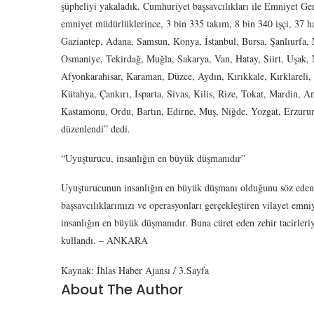
şüpheliyi yakaladık. Cumhuriyet başsavcılıkları ile Emniyet G
emniyet müdürlüklerince, 3 bin 335 takım, 8 bin 340 işçi, 37 ha
Gaziantep, Adana, Samsun, Konya, İstanbul, Bursa, Şanlıurfa, M
Osmaniye, Tekirdağ, Muğla, Sakarya, Van, Hatay, Siirt, Uşak
Afyonkarahisar, Karaman, Düzce, Aydın, Kırıkkale, Kırklareli, 
Kütahya, Çankırı, Isparta, Sivas, Kilis, Rize, Tokat, Mardin, A
Kastamonu, Ordu, Bartın, Edirne, Muş, Niğde, Yozgat, Erzurum
düzenlendi” dedi.
“Uyuşturucu, insanlığın en büyük düşmanıdır”
Uyuşturucunun insanlığın en büyük düşmanı olduğunu söz eden 
başsavcılıklarımızı ve operasyonları gerçekleştiren vilayet emn
insanlığın en büyük düşmanıdır. Buna cüret eden zehir tacirleri
kullandı. – ANKARA
Kaynak: İhlas Haber Ajansı / 3.Sayfa
About The Author