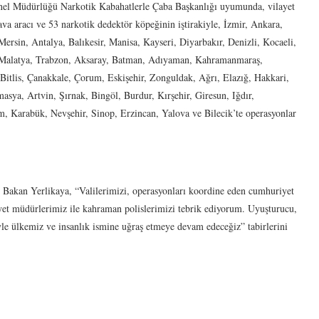
enel Müdürlüğü Narkotik Kabahatlerle Çaba Başkanlığı uyumunda, vilayet
va aracı ve 53 narkotik dedektör köpeğinin iştirakiyle, İzmir, Ankara,
ersin, Antalya, Balıkesir, Manisa, Kayseri, Diyarbakır, Denizli, Kocaeli,
, Malatya, Trabzon, Aksaray, Batman, Adıyaman, Kahramanmaraş,
Bitlis, Çanakkale, Çorum, Eskişehir, Zonguldak, Ağrı, Elazığ, Hakkari,
masya, Artvin, Şırnak, Bingöl, Burdur, Kırşehir, Giresun, Iğdır,
, Karabük, Nevşehir, Sinop, Erzincan, Yalova ve Bilecik’te operasyonlar
Bakan Yerlikaya, “Valilerimizi, operasyonları koordine eden cumhuriyet
iyet müdürlerimiz ile kahraman polislerimizi tebrik ediyorum. Uyuşturucu,
yle ülkemiz ve insanlık ismine uğraş etmeye devam edeceğiz” tabirlerini