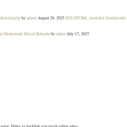
eken karşılık
by
admin
August 28, 2025
SOLOTÜRK, Anıtkabir Semalarında
yan Meskeninde Meyyit Bulundu
by
admin
July 17, 2025
sunar. Haber ve backlink için tercih edilen adres.