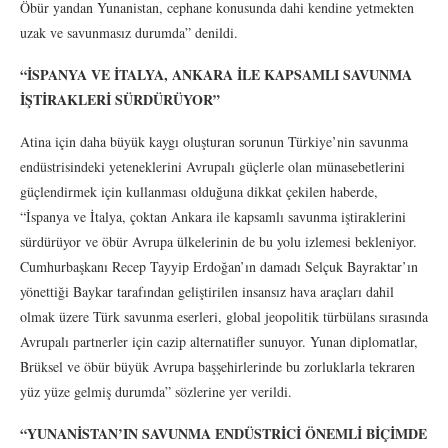
Öbür yandan Yunanistan, cephane konusunda dahi kendine yetmekten
uzak ve savunmasız durumda” denildi.
“İSPANYA VE İTALYA, ANKARA İLE KAPSAMLI SAVUNMA
İŞTİRAKLERİ SÜRDÜRÜYOR”
Atina için daha büyük kaygı oluşturan sorunun Türkiye’nin savunma
endüstrisindeki yeteneklerini Avrupalı güçlerle olan münasebetlerini
güçlendirmek için kullanması olduğuna dikkat çekilen haberde,
“İspanya ve İtalya, çoktan Ankara ile kapsamlı savunma iştiraklerini
sürdürüyor ve öbür Avrupa ülkelerinin de bu yolu izlemesi bekleniyor.
Cumhurbaşkanı Recep Tayyip Erdoğan’ın damadı Selçuk Bayraktar’ın
yönettiği Baykar tarafından geliştirilen insansız hava araçları dahil
olmak üzere Türk savunma eserleri, global jeopolitik türbülans sırasında
Avrupalı partnerler için cazip alternatifler sunuyor. Yunan diplomatlar,
Brüksel ve öbür büyük Avrupa başşehirlerinde bu zorluklarla tekraren
yüz yüze gelmiş durumda” sözlerine yer verildi.
“YUNANİSTAN’IN SAVUNMA ENDÜSTRİCİ ÖNEMLİ BİÇİMDE