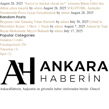
August 28, 2025
“Suriye’ye harekat olacak mı?” sorusuna Bakan Güler’den
dikkat çeken karşılık
by
admin
August 28, 2025
SOLOTÜRK, Anıtkabir
Semalarında Prova Uçuşu Gerçekleştirdi
by
admin
August 28, 2025
Random Posts
Beypazarı’nda Vatandaş Yılanı Kurtardı
by
admin
July 30, 2025
Çubuk’ta
Motosiklet Kazası: 1 Mevt, 1 Yaralı
by
admin
August 7, 2025
Ankara’da Yaşlı
Bayan Meskeninde Meyyit Bulundu
by
admin
July 17, 2025
Popular Categories
Gündem (1,646)
Uncategorized (29)
Teknoloji (3)
Spor (2)
AnkaraHaberin, başkentin en güvenilir haber sitelerinden biridir. Güncel
gelişmelerin yanı sıra SEO için guest post, link placement ve kaliteli PBN
hizmetleri sunar. Haber ve backlink için tercih edilen adres.
Contact us:
contact@yoursite.com