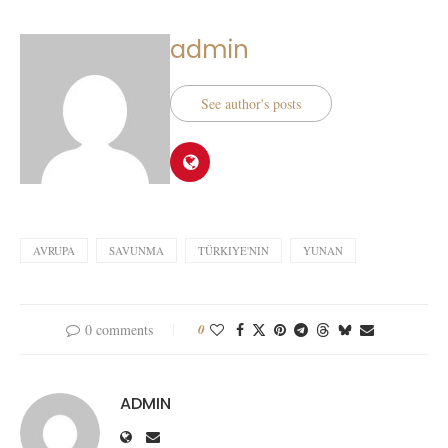
admin
See author's posts
AVRUPA
SAVUNMA
TÜRKIYE'NIN
YUNAN
0 comments
0
ADMIN