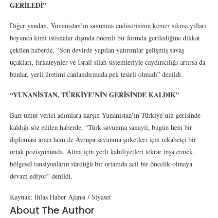
GERİLEDİ”
Diğer yandan, Yunanistan’ın savunma endüstrisinin kemer sıkma yılları
boyunca kimi istisnalar dışında önemli bir formda gerilediğine dikkat
çekilen haberde, “Son devirde yapılan yatırımlar gelişmiş savaş
uçakları, fırkateynler ve İsrail silah sistemleriyle caydırıcılığı artırsa da
bunlar, yerli üretimi canlandırmada pek tesirli olmadı” denildi.
“YUNANİSTAN, TÜRKİYE’NİN GERİSİNDE KALDIK”
Bazı umut verici adımlara karşın Yunanistan’ın Türkiye’nin gerisinde
kaldığı söz edilen haberde, “Türk savunma sanayii, bugün hem bir
diplomasi aracı hem de Avrupa savunma şirketleri için rekabetçi bir
ortak pozisyonunda. Atina için yerli kabiliyetleri tekrar inşa etmek,
bölgesel tansiyonların sürdüğü bir ortamda acil bir öncelik olmaya
devam ediyor” denildi.
Kaynak: İhlas Haber Ajansı / Siyaset
About The Author