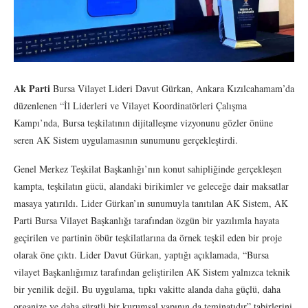
Ak Parti
Bursa Vilayet Lideri Davut Gürkan, Ankara Kızılcahamam’da
düzenlenen “İl Liderleri ve Vilayet Koordinatörleri Çalışma
Kampı’nda, Bursa teşkilatının dijitalleşme vizyonunu gözler önüne
seren AK Sistem uygulamasının sunumunu gerçekleştirdi.
Genel Merkez Teşkilat Başkanlığı’nın konut sahipliğinde gerçekleşen
kampta, teşkilatın gücü, alandaki birikimler ve geleceğe dair maksatlar
masaya yatırıldı. Lider Gürkan’ın sunumuyla tanıtılan AK Sistem, AK
Parti Bursa Vilayet Başkanlığı tarafından özgün bir yazılımla hayata
geçirilen ve partinin öbür teşkilatlarına da örnek teşkil eden bir proje
olarak öne çıktı. Lider Davut Gürkan, yaptığı açıklamada, “Bursa
vilayet Başkanlığımız tarafından geliştirilen AK Sistem yalnızca teknik
bir yenilik değil. Bu uygulama, tıpkı vakitte alanda daha güçlü, daha
organize ve daha süratli bir kurumsal yapının da teminatıdır” tabirlerini